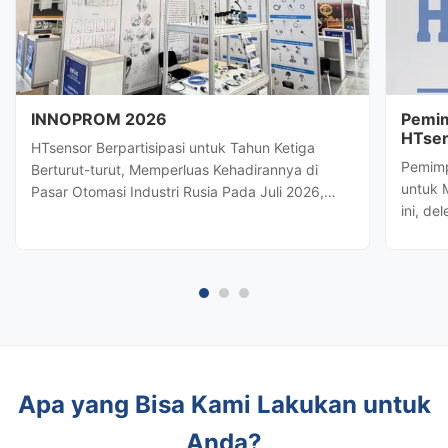
INNOPROM 2026
Pemim
HTsen
HTsensor Berpartisipasi untuk Tahun Ketiga
Strat
Pemimp
Berturut-turut, Memperluas Kehadirannya di
untuk 
Pasar Otomasi Industri Rusia Pada Juli 2026,
ini, de
Baoji Hengtong Electronics Co., Ltd.
terkem
(HTsensor)telah diundang olehDepartemen
Hengto
Perdagangan Provinsi Shaanxiuntuk bergabung
potens
dengan delegasi bisnis Shaanxi diINNOPROM
kontrol
2026, ...
Apa yang Bisa Kami Lakukan untuk
Anda?