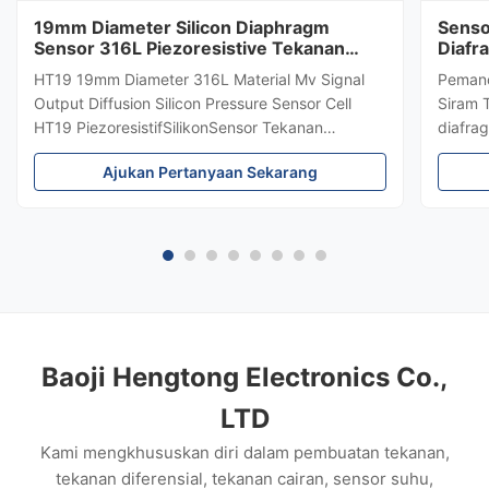
19mm Diameter Silicon Diaphragm
Senso
Sensor 316L Piezoresistive Tekanan
Diafr
Sensor
Teka
HT19 19mm Diameter 316L Material Mv Signal
Pemanc
Output Diffusion Silicon Pressure Sensor Cell
Siram 
HT19 PiezoresistifSilikonSensor Tekanan
diafrag
Pengenalan sensor tekanan silikon 15mm: HT19
menceg
Ajukan Pertanyaan Sekarang
piezoresistive silicon pressure sensor, komponen
±0,5%,
utamanya adalah stabilitas tinggi difuse
tahan k
reflection silicon sensing element...
biofar
keluar
Baoji Hengtong Electronics Co.,
LTD
Kami mengkhususkan diri dalam pembuatan tekanan,
tekanan diferensial, tekanan cairan, sensor suhu,