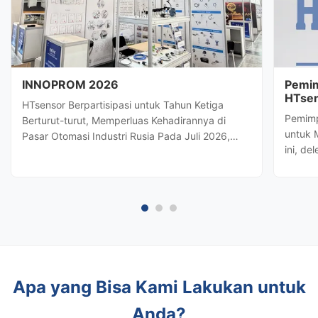
INNOPROM 2026
Pemim
HTsen
HTsensor Berpartisipasi untuk Tahun Ketiga
Strat
Pemimp
Berturut-turut, Memperluas Kehadirannya di
untuk 
Pasar Otomasi Industri Rusia Pada Juli 2026,
ini, de
Baoji Hengtong Electronics Co., Ltd.
terkem
(HTsensor)telah diundang olehDepartemen
Hengto
Perdagangan Provinsi Shaanxiuntuk bergabung
potens
dengan delegasi bisnis Shaanxi diINNOPROM
kontrol
2026, ...
Apa yang Bisa Kami Lakukan untuk
Anda?