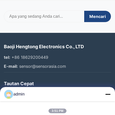
Mencari
Baoji Hengtong Electronics Co., LTD
tel:
+86 18629200449
E-mail:
sensor@sensorasia.com
Tautan Cepat
Rumah
admin
Produk
3:51 PM
Pertunjukan VR