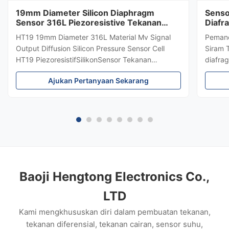
19mm Diameter Silicon Diaphragm
Senso
Sensor 316L Piezoresistive Tekanan
Diafr
Sensor
Teka
HT19 19mm Diameter 316L Material Mv Signal
Pemanc
Output Diffusion Silicon Pressure Sensor Cell
Siram 
HT19 PiezoresistifSilikonSensor Tekanan
diafrag
Pengenalan sensor tekanan silikon 15mm: HT19
menceg
Ajukan Pertanyaan Sekarang
piezoresistive silicon pressure sensor, komponen
±0,5%,
utamanya adalah stabilitas tinggi difuse
tahan k
reflection silicon sensing element...
biofar
keluar
Baoji Hengtong Electronics Co.,
LTD
Kami mengkhususkan diri dalam pembuatan tekanan,
tekanan diferensial, tekanan cairan, sensor suhu,