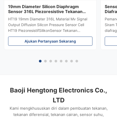
19mm Diameter Silicon Diaphragm
Senso
Sensor 316L Piezoresistive Tekanan
Diafr
Sensor
Teka
HT19 19mm Diameter 316L Material Mv Signal
Pemanc
Output Diffusion Silicon Pressure Sensor Cell
Siram 
HT19 PiezoresistifSilikonSensor Tekanan
diafrag
Pengenalan sensor tekanan silikon 15mm: HT19
menceg
Ajukan Pertanyaan Sekarang
piezoresistive silicon pressure sensor, komponen
±0,5%,
utamanya adalah stabilitas tinggi difuse
tahan k
reflection silicon sensing element...
biofar
keluar
Baoji Hengtong Electronics Co.,
LTD
Kami mengkhususkan diri dalam pembuatan tekanan,
tekanan diferensial, tekanan cairan, sensor suhu,