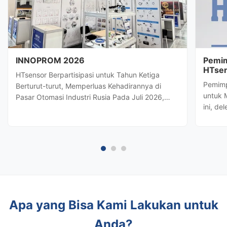
INNOPROM 2026
Pemim
HTsen
HTsensor Berpartisipasi untuk Tahun Ketiga
Strat
Pemimp
Berturut-turut, Memperluas Kehadirannya di
untuk 
Pasar Otomasi Industri Rusia Pada Juli 2026,
ini, de
Baoji Hengtong Electronics Co., Ltd.
terkem
(HTsensor)telah diundang olehDepartemen
Hengto
Perdagangan Provinsi Shaanxiuntuk bergabung
potens
dengan delegasi bisnis Shaanxi diINNOPROM
kontrol
2026, ...
Apa yang Bisa Kami Lakukan untuk
Anda?