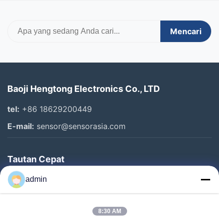
Mencari
Baoji Hengtong Electronics Co., LTD
tel:
+86 18629200449
E-mail:
sensor@sensorasia.com
Tautan Cepat
Rumah
admin
Produk
8:30 AM
Pertunjukan VR