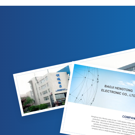
output 4-20mA/0-10VDC. Cocok untuk
kompensasi
pengukuran gas/cairan di industri minyak
IP65, dan 
bumi, kimia, dan tenaga listrik. Opsi yang
untuk aplik
dapat disesuaikan tersedia.