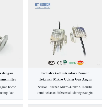
i dengan
Industri 4-20mA udara Sensor
ransmitter
Tekanan Mikro Udara Gas Angin
Differensial Tekanan Transmitter
fragma bocor
Sensor Tekanan Mikro 4-20mA Industri
enampilkan
untuk tekanan diferensial udara/gas/angin.
, housing
Dilengkapi akurasi 0,5%, perlindungan IP65,
sesuaikan.
housing aluminium, dan rentang lebar 0-