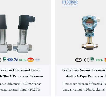
rasi ±0,5%, perlindungan IP65,
Ideal untuk aplikasi higienis da
ksi baja tahan karat penuh, ideal
medis, biofarmasi, dan ma
dustri medis, biofarmasi, dan
sedia jenis dan keluaran tekanan
ang dapat disesuaikan.
Tekanan Diferensial Tahan
Transduser Sensor Tekanan 
4-20mA Pemancar Tekanan
4-20mA Pipa Pemancar 
rensial Akurasi Tinggi
Diferensial Air Pip
kanan diferensial 4-20mA tahan
Pemancar tekanan diferensial
dengan akurasi tinggi (±0,25%
dengan output 4-20mA, akurasi
konstruksi baja tahan karat, dan
peringkat IP65, dan rentang 1
man secara intrinsik. Dilengkapi
Konstruksi baja tahan karat 