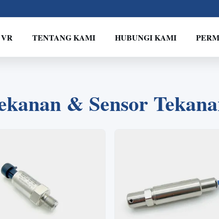
 VR
TENTANG KAMI
HUBUNGI KAMI
PERM
2
1
3
4
ekanan & Sensor Tekanan