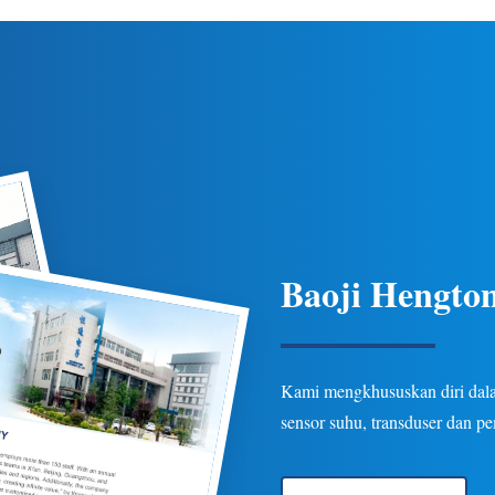
 suhu yang ketat, perlindungan
ketahanan untuk aplikasi pipa 
beberapa opsi keluaran/koneksi
industri minyak bumi, kimia, d
asi minyak bumi, kimia, listrik,
Opsi yang dapat disesuaikan 
dan hidrologi.
Baoji Hengton
Kami mengkhususkan diri dalam
sensor suhu, transduser dan p