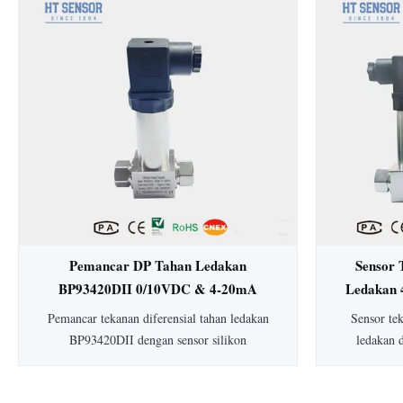
15mm: HT19 piezoresistive silicon pressure
Dengan aku
sensor, komponen utamanya adalah stabilitas
dan konstru
tinggi difuse reflection silicon sensing
untuk in
element...
makanan. Ter
y
Pemancar DP Tahan Ledakan
Sensor 
BP93420DII 0/10VDC & 4-20mA
Ledakan 
Pemancar Tekanan Diferensial
Dife
Pemancar tekanan diferensial tahan ledakan
Sensor te
Pemancar Level
BP93420DII dengan sensor silikon
ledakan 
piezoresistif. Dilengkapi akurasi 0,25-0,5%,
tipikal), 
perlindungan IP65, housing 304 SS, dan
peringkat a