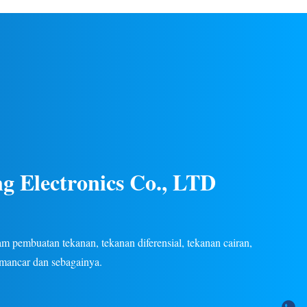
gas/cair di
listrik. Konstruksi baja tahan karat, kinerja
an listrik.
stabil, beberapa sinyal keluaran (4-20mA, 0-
tersedia.
5V, dll.), garansi 24 bulan. OEM/ODM
khusus tersedia.
g Electronics Co., LTD
 pembuatan tekanan, tekanan diferensial, tekanan cairan,
emancar dan sebagainya.