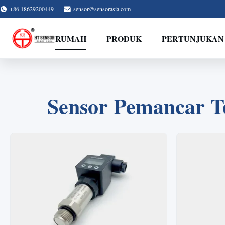
+86 18629200449
sensor@sensorasia.com
RUMAH
PRODUK
PERTUNJUKAN
Sensor Pemancar T