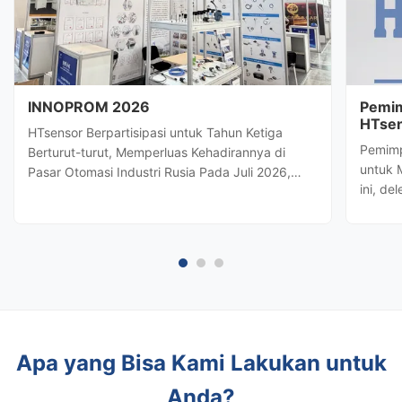
INNOPROM 2026
Pemim
HTsen
HTsensor Berpartisipasi untuk Tahun Ketiga
Strat
Pemimp
Berturut-turut, Memperluas Kehadirannya di
untuk 
Pasar Otomasi Industri Rusia Pada Juli 2026,
ini, de
Baoji Hengtong Electronics Co., Ltd.
terkem
(HTsensor)telah diundang olehDepartemen
Hengto
Perdagangan Provinsi Shaanxiuntuk bergabung
potens
dengan delegasi bisnis Shaanxi diINNOPROM
kontrol
2026, ...
Apa yang Bisa Kami Lakukan untuk
Anda?