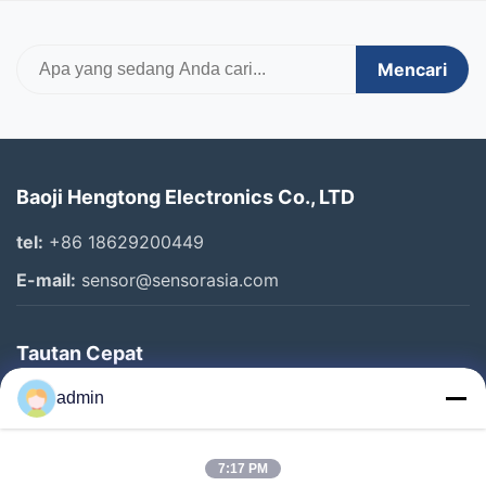
Mencari
Baoji Hengtong Electronics Co., LTD
tel:
+86 18629200449
E-mail:
sensor@sensorasia.com
Tautan Cepat
Rumah
admin
Produk
7:17 PM
Pertunjukan VR