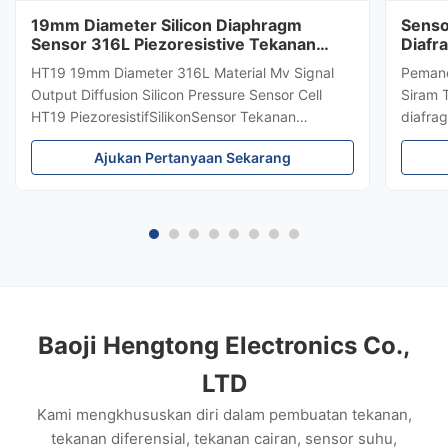
19mm Diameter Silicon Diaphragm
Senso
Sensor 316L Piezoresistive Tekanan
Diafr
Sensor
Teka
HT19 19mm Diameter 316L Material Mv Signal
Pemanc
Output Diffusion Silicon Pressure Sensor Cell
Siram 
HT19 PiezoresistifSilikonSensor Tekanan
diafrag
Pengenalan sensor tekanan silikon 15mm: HT19
menceg
Ajukan Pertanyaan Sekarang
piezoresistive silicon pressure sensor, komponen
±0,5%,
utamanya adalah stabilitas tinggi difuse
tahan k
reflection silicon sensing element...
biofar
keluar
Baoji Hengtong Electronics Co.,
LTD
Kami mengkhususkan diri dalam pembuatan tekanan,
tekanan diferensial, tekanan cairan, sensor suhu,