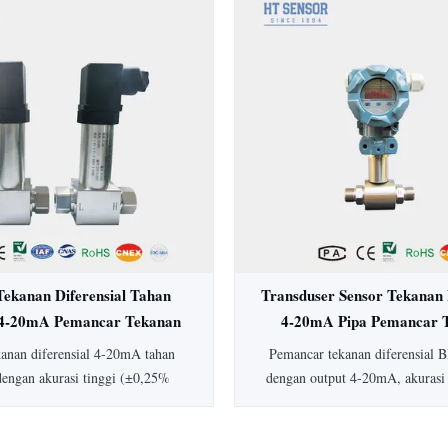
rasi ±0,5%, perlindungan IP65,
Ideal untuk aplikasi higienis da
ksi baja tahan karat penuh, ideal
medis, biofarmasi, dan ma
dustri medis, biofarmasi, dan
sedia jenis dan keluaran tekanan
ang dapat disesuaikan.
Tekanan Diferensial Tahan
Transduser Sensor Tekanan 
4-20mA Pemancar Tekanan
4-20mA Pipa Pemancar 
rensial Akurasi Tinggi
Diferensial Air Pip
kanan diferensial 4-20mA tahan
Pemancar tekanan diferensial
dengan akurasi tinggi (±0,25%
dengan output 4-20mA, akurasi
konstruksi baja tahan karat, dan
peringkat IP65, dan rentang 1
man secara intrinsik. Dilengkapi
Konstruksi baja tahan karat 