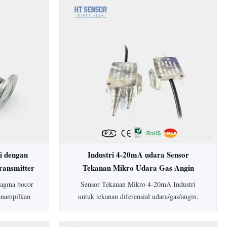
i dengan
Industri 4-20mA udara Sensor
ransmitter
Tekanan Mikro Udara Gas Angin
Differensial Tekanan Transmitter
fragma bocor
Sensor Tekanan Mikro 4-20mA Industri
enampilkan
untuk tekanan diferensial udara/gas/angin.
, housing
Dilengkapi akurasi 0,5%, perlindungan IP65,
sesuaikan.
housing aluminium, dan rentang lebar 0-