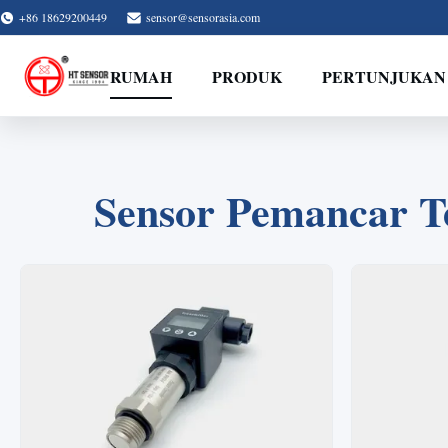
+86 18629200449
sensor@sensorasia.com
RUMAH
PRODUK
PERTUNJUKAN
Sensor Pemancar T