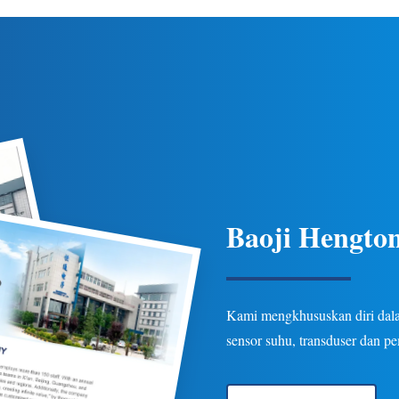
 suhu yang ketat, perlindungan
ketahanan untuk aplikasi pipa 
beberapa opsi keluaran/koneksi
industri minyak bumi, kimia, d
asi minyak bumi, kimia, listrik,
Opsi yang dapat disesuaikan 
dan hidrologi.
Baoji Hengton
Kami mengkhususkan diri dalam
sensor suhu, transduser dan p