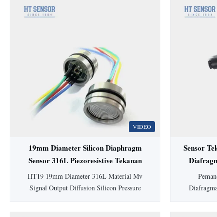
VIDEO
19mm Diameter Silicon Diaphragm
Sensor Te
Sensor 316L Piezoresistive Tekanan
Diafrag
Sensor
HT19 19mm Diameter 316L Material Mv
Pemanc
Signal Output Diffusion Silicon Pressure
Diafragm
Sensor Cell HT19 PiezoresistifSilikonSensor
dilengkapi
Tekanan Pengenalan sensor tekanan silikon
higienis