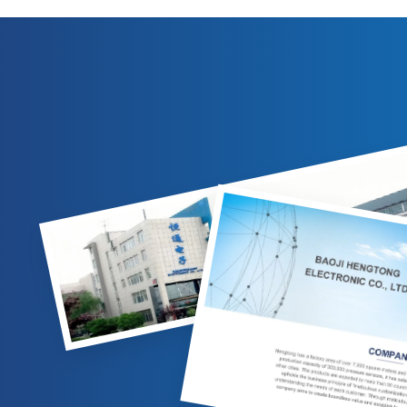
output 4-20mA/0-10VDC. Cocok untuk
kompensasi
pengukuran gas/cairan di industri minyak
IP65, dan 
bumi, kimia, dan tenaga listrik. Opsi yang
untuk aplik
dapat disesuaikan tersedia.