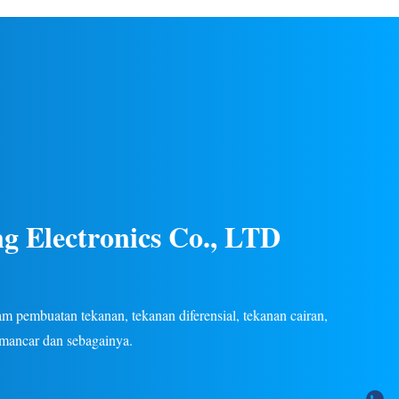
gas/cair di
listrik. Konstruksi baja tahan karat, kinerja
an listrik.
stabil, beberapa sinyal keluaran (4-20mA, 0-
tersedia.
5V, dll.), garansi 24 bulan. OEM/ODM
khusus tersedia.
g Electronics Co., LTD
 pembuatan tekanan, tekanan diferensial, tekanan cairan,
emancar dan sebagainya.