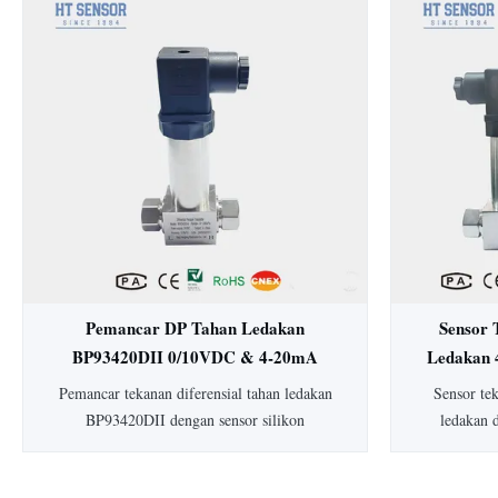
15mm: HT19 piezoresistive silicon pressure
Dengan aku
sensor, komponen utamanya adalah stabilitas
dan konstru
tinggi difuse reflection silicon sensing
untuk in
element...
makanan. Ter
y
Pemancar DP Tahan Ledakan
Sensor 
BP93420DII 0/10VDC & 4-20mA
Ledakan 
Pemancar Tekanan Diferensial
Dife
Pemancar tekanan diferensial tahan ledakan
Sensor te
Pemancar Level
BP93420DII dengan sensor silikon
ledakan 
piezoresistif. Dilengkapi akurasi 0,25-0,5%,
tipikal), 
perlindungan IP65, housing 304 SS, dan
peringkat a