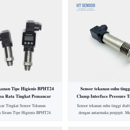
kanan Tipe Higienis BPHT24
Sensor tekanan suhu tingg
ma Rata Tingkat Pemancar
Clamp Interface Pressure T
Tekanan
ar Tingkat Sensor Tekanan
Sensor tekanan suhu tinggi dia
a Siram Tipe Higienis BPHT24
dengan antarmuka penjepit. M
 diafragma 316L untuk aplikasi
peringkat IP65, akurasi 0,5%
, mencegah penskalaan sedang.
SS304, dan opsi yang dapat di