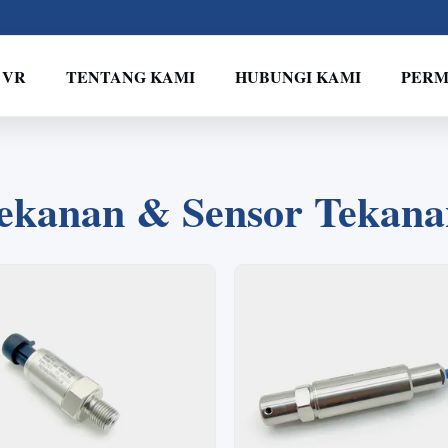
 VR
TENTANG KAMI
HUBUNGI KAMI
PERM
2
1
3
4
ekanan & Sensor Tekanan