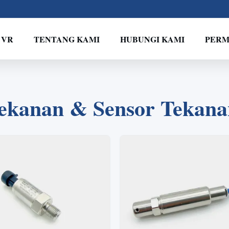
 VR
TENTANG KAMI
HUBUNGI KAMI
PERM
2
1
3
4
ekanan & Sensor Tekanan