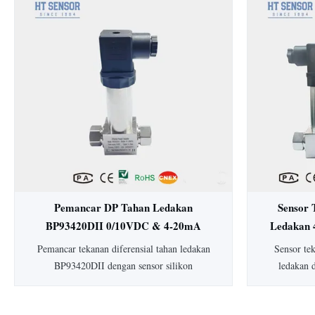
15mm: HT19 piezoresistive silicon pressure
Dengan aku
sensor, komponen utamanya adalah stabilitas
dan konstru
tinggi difuse reflection silicon sensing
untuk in
element...
makanan. Ter
y
Pemancar DP Tahan Ledakan
Sensor 
BP93420DII 0/10VDC & 4-20mA
Ledakan 
Pemancar Tekanan Diferensial
Dife
Pemancar tekanan diferensial tahan ledakan
Sensor te
Pemancar Level
BP93420DII dengan sensor silikon
ledakan 
piezoresistif. Dilengkapi akurasi 0,25-0,5%,
tipikal), 
perlindungan IP65, housing 304 SS, dan
peringkat a