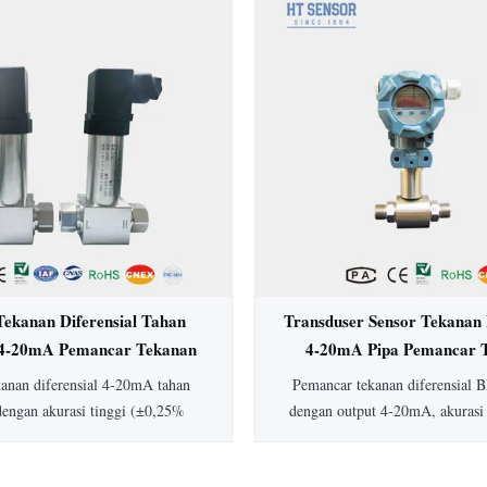
rasi ±0,5%, perlindungan IP65,
Ideal untuk aplikasi higienis da
ksi baja tahan karat penuh, ideal
medis, biofarmasi, dan ma
dustri medis, biofarmasi, dan
sedia jenis dan keluaran tekanan
ang dapat disesuaikan.
Tekanan Diferensial Tahan
Transduser Sensor Tekanan 
4-20mA Pemancar Tekanan
4-20mA Pipa Pemancar 
rensial Akurasi Tinggi
Diferensial Air Pip
kanan diferensial 4-20mA tahan
Pemancar tekanan diferensial
dengan akurasi tinggi (±0,25%
dengan output 4-20mA, akurasi
konstruksi baja tahan karat, dan
peringkat IP65, dan rentang 1
man secara intrinsik. Dilengkapi
Konstruksi baja tahan karat 