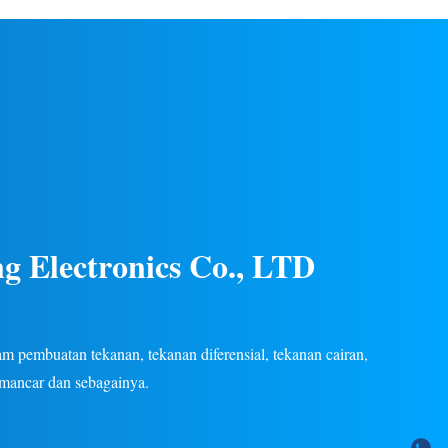
gas/cair di
listrik. Konstruksi baja tahan karat, kinerja
an listrik.
stabil, beberapa sinyal keluaran (4-20mA, 0-
tersedia.
5V, dll.), garansi 24 bulan. OEM/ODM
khusus tersedia.
g Electronics Co., LTD
 pembuatan tekanan, tekanan diferensial, tekanan cairan,
emancar dan sebagainya.