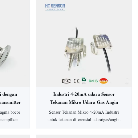
i dengan
Industri 4-20mA udara Sensor
ransmitter
Tekanan Mikro Udara Gas Angin
Differensial Tekanan Transmitter
fragma bocor
Sensor Tekanan Mikro 4-20mA Industri
enampilkan
untuk tekanan diferensial udara/gas/angin.
, housing
Dilengkapi akurasi 0,5%, perlindungan IP65,
sesuaikan.
housing aluminium, dan rentang lebar 0-