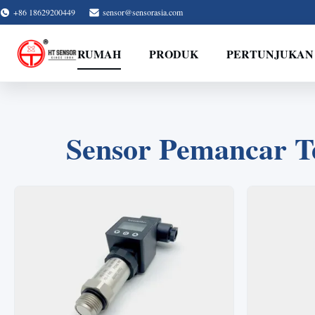
+86 18629200449
sensor@sensorasia.com
RUMAH
PRODUK
PERTUNJUKAN
Sensor Pemancar T