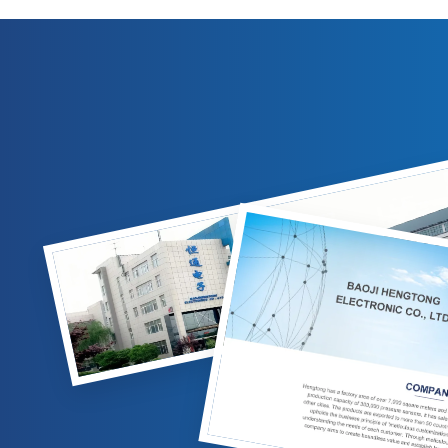
output 4-20mA/0-10VDC. Cocok untuk
kompensasi
pengukuran gas/cairan di industri minyak
IP65, dan 
bumi, kimia, dan tenaga listrik. Opsi yang
untuk aplik
dapat disesuaikan tersedia.