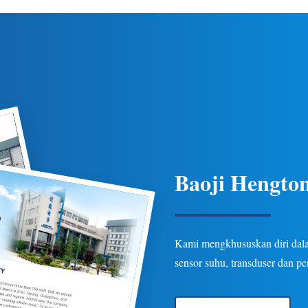
 suhu yang ketat, perlindungan
ketahanan untuk aplikasi pipa 
beberapa opsi keluaran/koneksi
industri minyak bumi, kimia, d
asi minyak bumi, kimia, listrik,
Opsi yang dapat disesuaikan 
dan hidrologi.
Baoji Hengton
Kami mengkhususkan diri dalam
sensor suhu, transduser dan p