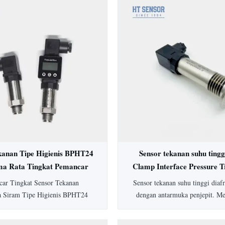
kanan Tipe Higienis BPHT24
Sensor tekanan suhu tingg
ma Rata Tingkat Pemancar
Clamp Interface Pressure T
Tekanan
ar Tingkat Sensor Tekanan
Sensor tekanan suhu tinggi dia
a Siram Tipe Higienis BPHT24
dengan antarmuka penjepit. M
 diafragma 316L untuk aplikasi
peringkat IP65, akurasi 0,5%
, mencegah penskalaan sedang.
SS304, dan opsi yang dapat di