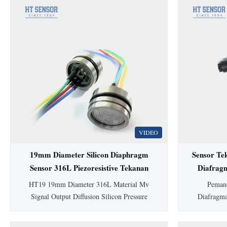
VIDEO
19mm Diameter Silicon Diaphragm
Sensor Te
Sensor 316L Piezoresistive Tekanan
Diafrag
Sensor
HT19 19mm Diameter 316L Material Mv
Pemanc
Signal Output Diffusion Silicon Pressure
Diafragm
Sensor Cell HT19 PiezoresistifSilikonSensor
dilengkapi
Tekanan Pengenalan sensor tekanan silikon
higienis