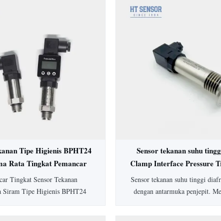
kanan Tipe Higienis BPHT24
Sensor tekanan suhu tingg
ma Rata Tingkat Pemancar
Clamp Interface Pressure T
Tekanan
ar Tingkat Sensor Tekanan
Sensor tekanan suhu tinggi dia
a Siram Tipe Higienis BPHT24
dengan antarmuka penjepit. M
 diafragma 316L untuk aplikasi
peringkat IP65, akurasi 0,5%
, mencegah penskalaan sedang.
SS304, dan opsi yang dapat di