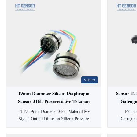
VIDEO
19mm Diameter Silicon Diaphragm
Sensor Te
Sensor 316L Piezoresistive Tekanan
Diafrag
Sensor
HT19 19mm Diameter 316L Material Mv
Pemanc
Signal Output Diffusion Silicon Pressure
Diafragm
Sensor Cell HT19 PiezoresistifSilikonSensor
dilengkapi
Tekanan Pengenalan sensor tekanan silikon
higienis