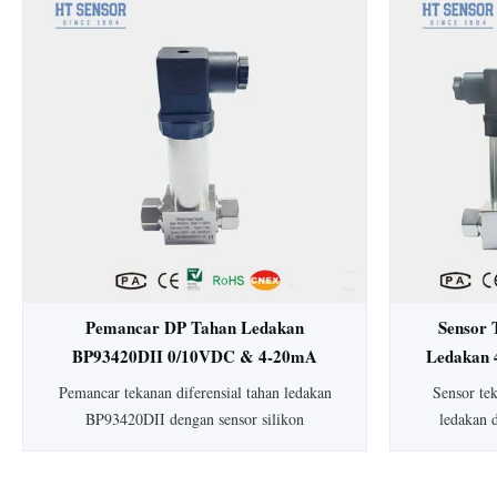
15mm: HT19 piezoresistive silicon pressure
Dengan aku
sensor, komponen utamanya adalah stabilitas
dan konstru
tinggi difuse reflection silicon sensing
untuk in
element...
makanan. Ter
y
Pemancar DP Tahan Ledakan
Sensor 
BP93420DII 0/10VDC & 4-20mA
Ledakan 
Pemancar Tekanan Diferensial
Dife
Pemancar tekanan diferensial tahan ledakan
Sensor te
Pemancar Level
BP93420DII dengan sensor silikon
ledakan 
piezoresistif. Dilengkapi akurasi 0,25-0,5%,
tipikal), 
perlindungan IP65, housing 304 SS, dan
peringkat a