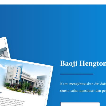
 suhu yang ketat, perlindungan
ketahanan untuk aplikasi pipa 
beberapa opsi keluaran/koneksi
industri minyak bumi, kimia, d
asi minyak bumi, kimia, listrik,
Opsi yang dapat disesuaikan 
dan hidrologi.
Baoji Hengton
Kami mengkhususkan diri dalam
sensor suhu, transduser dan p