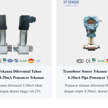
rasi ±0,5%, perlindungan IP65,
Ideal untuk aplikasi higienis da
ksi baja tahan karat penuh, ideal
medis, biofarmasi, dan ma
dustri medis, biofarmasi, dan
sedia jenis dan keluaran tekanan
ang dapat disesuaikan.
Tekanan Diferensial Tahan
Transduser Sensor Tekanan 
4-20mA Pemancar Tekanan
4-20mA Pipa Pemancar 
rensial Akurasi Tinggi
Diferensial Air Pip
kanan diferensial 4-20mA tahan
Pemancar tekanan diferensial
dengan akurasi tinggi (±0,25%
dengan output 4-20mA, akurasi
konstruksi baja tahan karat, dan
peringkat IP65, dan rentang 1
man secara intrinsik. Dilengkapi
Konstruksi baja tahan karat 