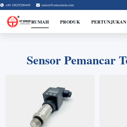
+86 18629200449
sensor@sensorasia.com
RUMAH
PRODUK
PERTUNJUKAN
Sensor Pemancar T