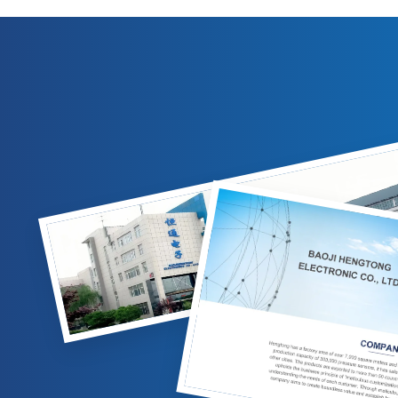
output 4-20mA/0-10VDC. Cocok untuk
kompensasi
pengukuran gas/cairan di industri minyak
IP65, dan 
bumi, kimia, dan tenaga listrik. Opsi yang
untuk aplik
dapat disesuaikan tersedia.