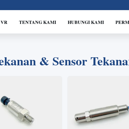
 VR
TENTANG KAMI
HUBUNGI KAMI
PERM
2
1
3
4
ekanan & Sensor Tekanan