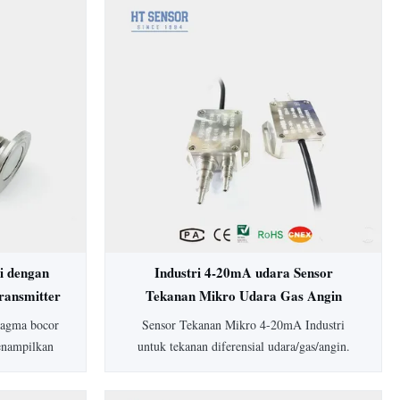
i dengan
Industri 4-20mA udara Sensor
ransmitter
Tekanan Mikro Udara Gas Angin
Differensial Tekanan Transmitter
fragma bocor
Sensor Tekanan Mikro 4-20mA Industri
enampilkan
untuk tekanan diferensial udara/gas/angin.
, housing
Dilengkapi akurasi 0,5%, perlindungan IP65,
sesuaikan.
housing aluminium, dan rentang lebar 0-