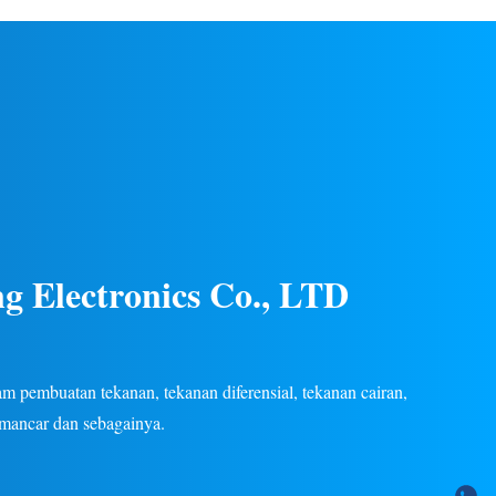
gas/cair di
listrik. Konstruksi baja tahan karat, kinerja
an listrik.
stabil, beberapa sinyal keluaran (4-20mA, 0-
tersedia.
5V, dll.), garansi 24 bulan. OEM/ODM
khusus tersedia.
g Electronics Co., LTD
 pembuatan tekanan, tekanan diferensial, tekanan cairan,
emancar dan sebagainya.