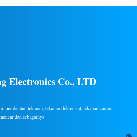
gas/cair di
listrik. Konstruksi baja tahan karat, kinerja
an listrik.
stabil, beberapa sinyal keluaran (4-20mA, 0-
tersedia.
5V, dll.), garansi 24 bulan. OEM/ODM
khusus tersedia.
g Electronics Co., LTD
 pembuatan tekanan, tekanan diferensial, tekanan cairan,
emancar dan sebagainya.