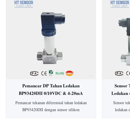
15mm: HT19 piezoresistive silicon pressure
Dengan aku
sensor, komponen utamanya adalah stabilitas
dan konstru
tinggi difuse reflection silicon sensing
untuk in
element...
makanan. Ter
y
Pemancar DP Tahan Ledakan
Sensor 
BP93420DII 0/10VDC & 4-20mA
Ledakan 
Pemancar Tekanan Diferensial
Dife
Pemancar tekanan diferensial tahan ledakan
Sensor te
Pemancar Level
BP93420DII dengan sensor silikon
ledakan 
piezoresistif. Dilengkapi akurasi 0,25-0,5%,
tipikal), 
perlindungan IP65, housing 304 SS, dan
peringkat a