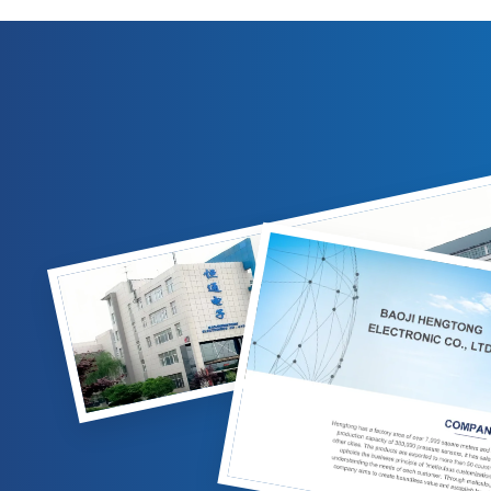
output 4-20mA/0-10VDC. Cocok untuk
kompensasi
pengukuran gas/cairan di industri minyak
IP65, dan 
bumi, kimia, dan tenaga listrik. Opsi yang
untuk aplik
dapat disesuaikan tersedia.