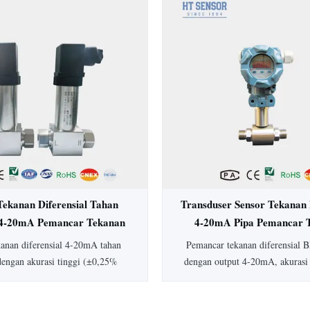
rasi ±0,5%, perlindungan IP65,
Ideal untuk aplikasi higienis da
ksi baja tahan karat penuh, ideal
medis, biofarmasi, dan ma
dustri medis, biofarmasi, dan
sedia jenis dan keluaran tekanan
ang dapat disesuaikan.
Tekanan Diferensial Tahan
Transduser Sensor Tekanan 
4-20mA Pemancar Tekanan
4-20mA Pipa Pemancar 
rensial Akurasi Tinggi
Diferensial Air Pip
kanan diferensial 4-20mA tahan
Pemancar tekanan diferensial
dengan akurasi tinggi (±0,25%
dengan output 4-20mA, akurasi
konstruksi baja tahan karat, dan
peringkat IP65, dan rentang 1
man secara intrinsik. Dilengkapi
Konstruksi baja tahan karat 