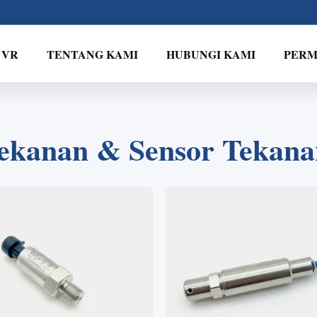
 VR
TENTANG KAMI
HUBUNGI KAMI
PERM
2
1
3
4
ekanan & Sensor Tekanan