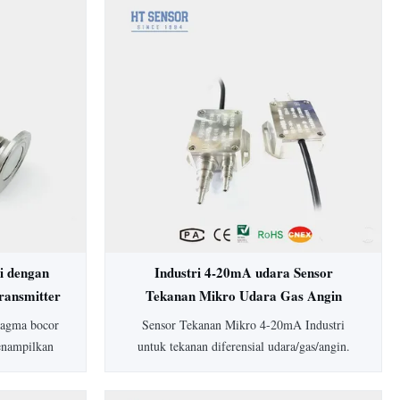
i dengan
Industri 4-20mA udara Sensor
ransmitter
Tekanan Mikro Udara Gas Angin
Differensial Tekanan Transmitter
fragma bocor
Sensor Tekanan Mikro 4-20mA Industri
enampilkan
untuk tekanan diferensial udara/gas/angin.
, housing
Dilengkapi akurasi 0,5%, perlindungan IP65,
sesuaikan.
housing aluminium, dan rentang lebar 0-