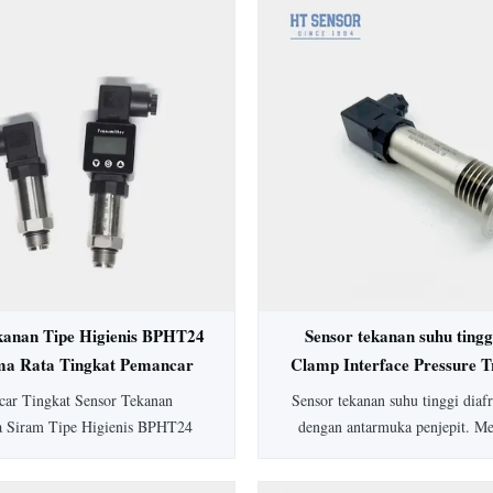
kanan Tipe Higienis BPHT24
Sensor tekanan suhu tingg
ma Rata Tingkat Pemancar
Clamp Interface Pressure T
Tekanan
ar Tingkat Sensor Tekanan
Sensor tekanan suhu tinggi dia
a Siram Tipe Higienis BPHT24
dengan antarmuka penjepit. M
 diafragma 316L untuk aplikasi
peringkat IP65, akurasi 0,5%
, mencegah penskalaan sedang.
SS304, dan opsi yang dapat di