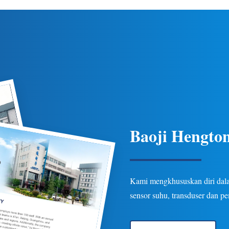
 suhu yang ketat, perlindungan
ketahanan untuk aplikasi pipa 
beberapa opsi keluaran/koneksi
industri minyak bumi, kimia, d
asi minyak bumi, kimia, listrik,
Opsi yang dapat disesuaikan 
dan hidrologi.
Baoji Hengton
Kami mengkhususkan diri dalam
sensor suhu, transduser dan p