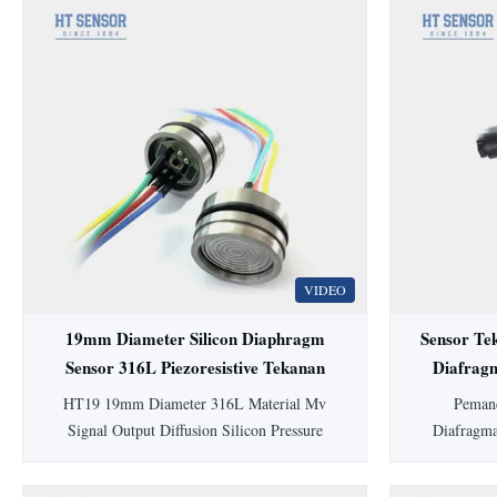
VIDEO
19mm Diameter Silicon Diaphragm
Sensor Te
Sensor 316L Piezoresistive Tekanan
Diafrag
Sensor
HT19 19mm Diameter 316L Material Mv
Pemanc
Signal Output Diffusion Silicon Pressure
Diafragm
Sensor Cell HT19 PiezoresistifSilikonSensor
dilengkapi
Tekanan Pengenalan sensor tekanan silikon
higienis