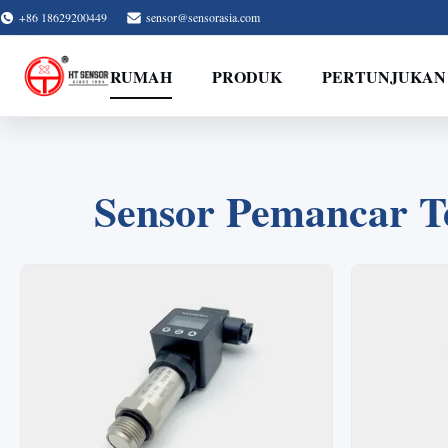
+86 18629200449
sensor@sensorasia.com
RUMAH
PRODUK
PERTUNJUKAN
Sensor Pemancar T